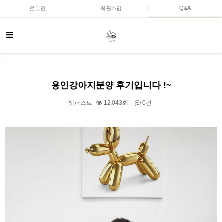
Q&A
로그인
회원가입
용인강아지분양 후기입니다 !~
펫퍼스트
12,043회
0건
본문